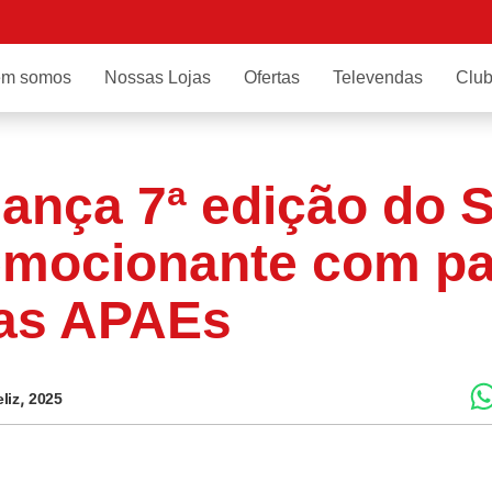
m somos
Nossas Lojas
Ofertas
Televendas
Club
ança 7ª edição do S
emocionante com pa
das APAEs
,
liz
2025