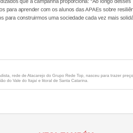
endizados que a campanha proporciona: “Ao longo desses
os para aprender com os alunos das APAEs sobre resiliênc
os para construirmos uma sociedade cada vez mais solid
adista, rede de Atacarejo do Grupo Rede Top, nasceu para trazer preço
o do Vale do Itajaí e litoral de Santa Catarina.