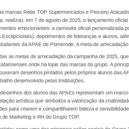
as marcas Rede TOP Supermercados e Preceiro Atacadis
a, realizou, em 7 de agosto de 2025, o lançamento ofici
omentos emocionantes: a camiseta oficial personalizada 
 Excepcionais), depoimentos de lideranças e alunos, al
 estudantes da APAE de Pomerode. A meta de arrecadação 
adas as metas de arrecadação da campanha de 2025, que
atarinenses onde há lojas das marcas do grupo. A princi
trouxeram desenhos pintados pelos próprios alunos das AP
balho desenvolvido pelas instituições.
 desenhos dos alunos das APAEs representam um marco e
ção artística que simboliza a valorização da criativida
uições para criarem e compartilharem beleza e sensibilida
ora de Marketing e RH do Grupo TOP.