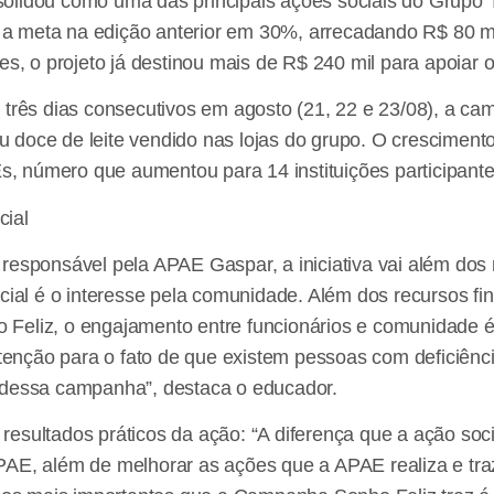
solidou como uma das principais ações sociais do Grup
a meta na edição anterior em 30%, arrecadando R$ 80 m
es, o projeto já destinou mais de R$ 240 mil para apoiar 
e três dias consecutivos em agosto (21, 22 e 23/08), a c
 doce de leite vendido nas lojas do grupo. O crescimen
 número que aumentou para 14 instituições participante
cial
responsável pela APAE Gaspar, a iniciativa vai além dos r
cial é o interesse pela comunidade. Além dos recursos fin
Feliz, o engajamento entre funcionários e comunidade é
nção para o fato de que existem pessoas com deficiênci
 dessa campanha”, destaca o educador.
esultados práticos da ação: “A diferença que a ação soci
AE, além de melhorar as ações que a APAE realiza e traze