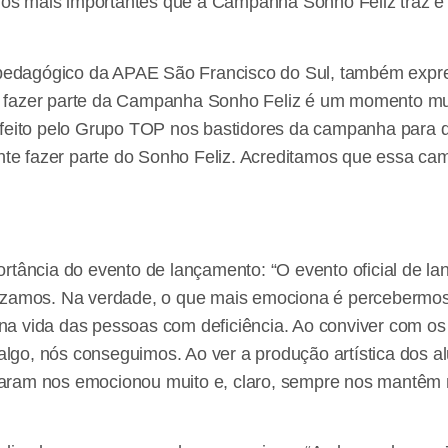
ados mais importantes que a Campanha Sonho Feliz traz é
 pedagógico da APAE São Francisco do Sul, também expres
 fazer parte da Campanha Sonho Feliz é um momento muit
 feito pelo Grupo TOP nos bastidores da campanha para 
ante fazer parte do Sonho Feliz. Acreditamos que essa c
rtância do evento de lançamento: “O evento oficial de l
lizamos. Na verdade, o que mais emociona é percebermos
a vida das pessoas com deficiência. Ao conviver com os 
go, nós conseguimos. Ao ver a produção artística dos a
aram nos emocionou muito e, claro, sempre nos mantêm m